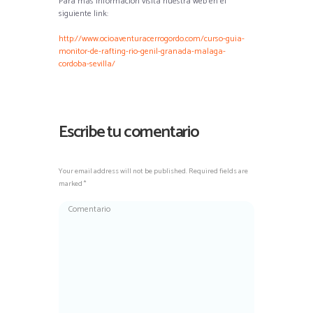
Para más información visita nuestra web en el
siguiente link:
http://www.ocioaventuracerrogordo.com/curso-guia-
monitor-de-rafting-rio-genil-granada-malaga-
cordoba-sevilla/
Escribe tu comentario
Your email address will not be published. Required fields are
marked *