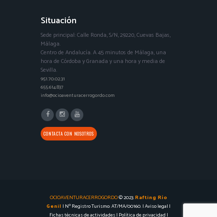
Situación
Sede principal: Calle Ronda, S/N, 29220, Cuevas Bajas,
Málaga.
Centro de Andalucía. A 45 minutos de Málaga, una
hora de Córdoba y Granada y una hora y media de
Sevilla.
951.70.02.31
655.614.837
info@ocioaventuracerrogordo.com
CONTACTA CON NOSOTROS
OCIOAVENTURACERROGORDO
© 2023.
Rafting Río
Genil
| Nº Registro Turismo: AT/MA/00160. |
Aviso legal
|
Fichas técnicas de actividades
|
Política de privacidad
|