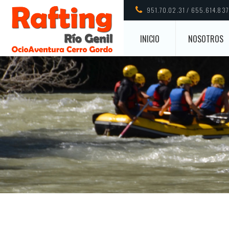
951.70.02.31 / 655.614.837
INICIO
NOSOTROS